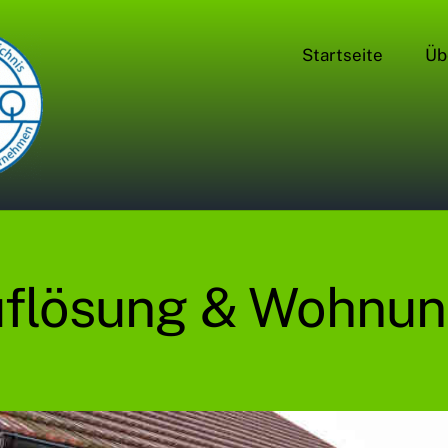
Startseite
Üb
uflösung & Wohnun